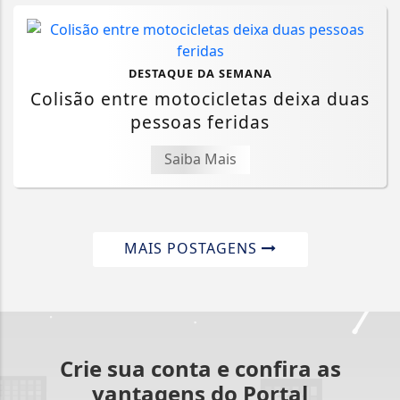
DESTAQUE DA SEMANA
Colisão entre motocicletas deixa duas
pessoas feridas
Saiba Mais
MAIS POSTAGENS
Termos de Uso e Privacidade
Crie sua conta e confira as
Esse site utiliza cookies para melhorar sua
vantagens do Portal
experiência de navegação. Ao continuar o acesso,