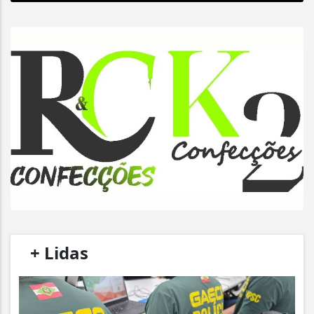
/
+ Lidas
/