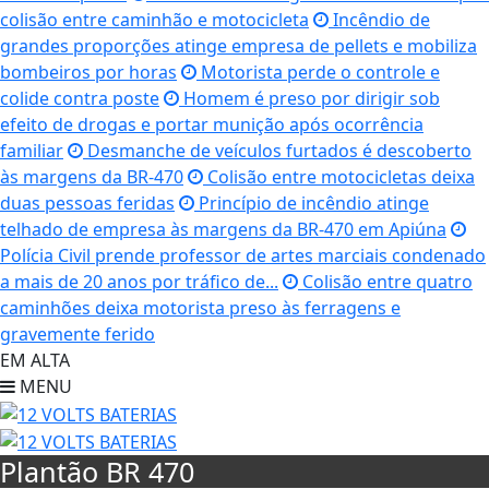
colisão entre caminhão e motocicleta
Incêndio de
grandes proporções atinge empresa de pellets e mobiliza
bombeiros por horas
Motorista perde o controle e
colide contra poste
Homem é preso por dirigir sob
efeito de drogas e portar munição após ocorrência
familiar
Desmanche de veículos furtados é descoberto
às margens da BR-470
Colisão entre motocicletas deixa
duas pessoas feridas
Princípio de incêndio atinge
telhado de empresa às margens da BR-470 em Apiúna
Polícia Civil prende professor de artes marciais condenado
a mais de 20 anos por tráfico de...
Colisão entre quatro
caminhões deixa motorista preso às ferragens e
gravemente ferido
EM ALTA
MENU
Plantão BR 470