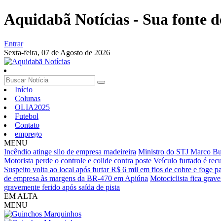
Aquidabã Notícias - Sua fonte d
Entrar
Sexta-feira,
07 de Agosto de 2026
Início
Colunas
OLIA2025
Futebol
Contato
emprego
MENU
Incêndio atinge silo de empresa madeireira
Ministro do STJ Marco Buzz
Motorista perde o controle e colide contra poste
Veículo furtado é rec
Suspeito volta ao local após furtar R$ 6 mil em fios de cobre e foge pa
de empresa às margens da BR-470 em Apiúna
Motociclista fica grav
gravemente ferido após saída de pista
EM ALTA
MENU