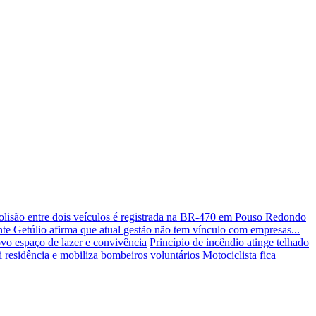
olisão entre dois veículos é registrada na BR-470 em Pouso Redondo
nte Getúlio afirma que atual gestão não tem vínculo com empresas...
ovo espaço de lazer e convivência
Princípio de incêndio atinge telhado
i residência e mobiliza bombeiros voluntários
Motociclista fica