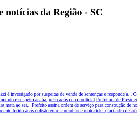
e notícias da Região - SC
i é investigado por suspeitas de venda de sentenças e responde a...
C
uperado e suspeito acaba preso após cerco policial
Prefeitura de Preside
ra mata ao ser...
Prefeito assina ordem de serviço para construção de n
emente ferido após colisão entre caminhão e motocicleta
Incêndio destró