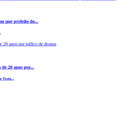
 que prefeito do...
.
 de 20 anos por...
 Testo...