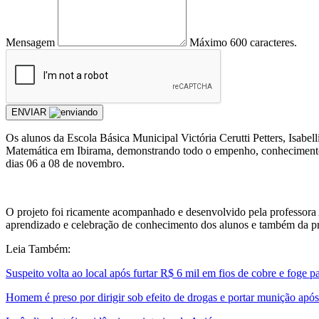
Mensagem
Máximo 600 caracteres.
ENVIAR
Os alunos da Escola Básica Municipal Victória Cerutti Petters, Isabel
Matemática em Ibirama, demonstrando todo o empenho, conhecimento e
dias 06 a 08 de novembro.
O projeto foi ricamente acompanhado e desenvolvido pela professora 
aprendizado e celebração de conhecimento dos alunos e também da pr
Leia Também:
Suspeito volta ao local após furtar R$ 6 mil em fios de cobre e foge p
Homem é preso por dirigir sob efeito de drogas e portar munição após