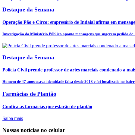
Destaque da Semana
Operação Pão e Circo: empresário de Indaial afirma em mensagem
Investigação do Ministério Público aponta mensagens que sugerem pedido de..
Destaque da Semana
Polícia Civil prende professor de artes marciais condenado a mais
Homem de 47 anos usava identidade falsa desde 2013 e foi localizado no bairro
Farmácias de Plantão
Confira as farmácias que estarão de plantão
Saiba mais
Nossas notícias
no celular