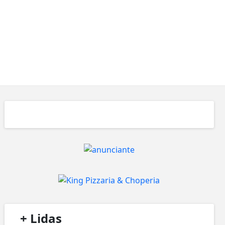
/
+ Lidas
/