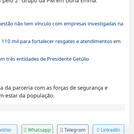
vel pelo 2º Grupo da PM em Dona Emma.
 gestão não tem vínculo com empresas investigadas na
 110 mil para fortalecer resgates e atendimentos em
em três entidades de Presidente Getúlio
a da parceria com as forças de segurança e
m-estar da população.
witter
Whatsapp
Telegram
LinkedIn