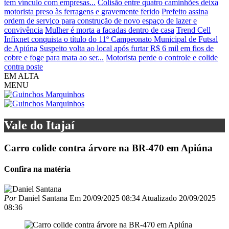
tem vínculo com empresas...
Colisão entre quatro caminhões deixa
motorista preso às ferragens e gravemente ferido
Prefeito assina
ordem de serviço para construção de novo espaço de lazer e
convivência
Mulher é morta a facadas dentro de casa
Trend Cell
Infixnet conquista o título do 11º Campeonato Municipal de Futsal
de Apiúna
Suspeito volta ao local após furtar R$ 6 mil em fios de
cobre e foge para mata ao ser...
Motorista perde o controle e colide
contra poste
EM ALTA
MENU
Vale do Itajaí
Carro colide contra árvore na BR-470 em Apiúna
Confira na matéria
Por
Daniel Santana
Em
20/09/2025 08:34
Atualizado
20/09/2025
08:36