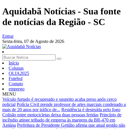
Aquidabã Notícias - Sua fonte
de notícias da Região - SC
Entrar
Sexta-feira,
07 de Agosto de 2026
Início
Colunas
OLIA2025
Futebol
Contato
emprego
MENU
Veículo furtado é recuperado e suspeito acaba preso após cerco
policial
Polícia Civil prende professor de artes marciais condenado a
mais de 20 anos por tráfico de...
Residência é destruída pelo fogo
Colisão entre motocicletas deixa duas pessoas feridas
Princípio de
incêndio atinge telhado de empresa às margens da BR-470 em
Apiúna
Prefeitura de Presidente Getúlio afirma que atual gestão não