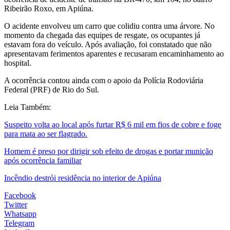
Ribeirão Roxo, em Apiúna.
O acidente envolveu um carro que colidiu contra uma árvore. No
momento da chegada das equipes de resgate, os ocupantes já
estavam fora do veículo. Após avaliação, foi constatado que não
apresentavam ferimentos aparentes e recusaram encaminhamento ao
hospital.
A ocorrência contou ainda com o apoio da Polícia Rodoviária
Federal (PRF) de Rio do Sul.
Leia Também:
Suspeito volta ao local após furtar R$ 6 mil em fios de cobre e foge
para mata ao ser flagrado.
Homem é preso por dirigir sob efeito de drogas e portar munição
após ocorrência familiar
Incêndio destrói residência no interior de Apiúna
Facebook
Twitter
Whatsapp
Telegram