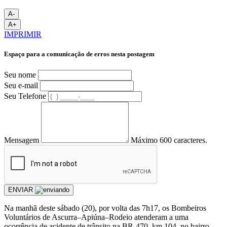
A-
A+
IMPRIMIR
Espaço para a comunicação de erros nesta postagem
Seu nome
Seu e-mail
Seu Telefone
Mensagem
Máximo 600 caracteres.
ENVIAR
Na manhã deste sábado (20), por volta das 7h17, os Bombeiros
Voluntários de Ascurra–Apiúna–Rodeio atenderam a uma
ocorrência de acidente de trânsito na BR-470, km 104, no bairro