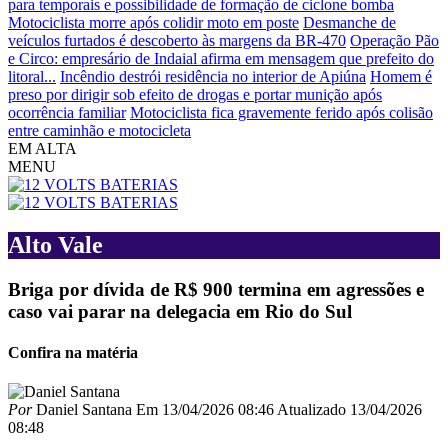
para temporais e possibilidade de formação de ciclone bomba
Motociclista morre após colidir moto em poste
Desmanche de
veículos furtados é descoberto às margens da BR-470
Operação Pão
e Circo: empresário de Indaial afirma em mensagem que prefeito do
litoral...
Incêndio destrói residência no interior de Apiúna
Homem é
preso por dirigir sob efeito de drogas e portar munição após
ocorrência familiar
Motociclista fica gravemente ferido após colisão
entre caminhão e motocicleta
EM ALTA
MENU
Alto Vale
Briga por dívida de R$ 900 termina em agressões e
caso vai parar na delegacia em Rio do Sul
Confira na matéria
Por
Daniel Santana
Em
13/04/2026 08:46
Atualizado
13/04/2026
08:48