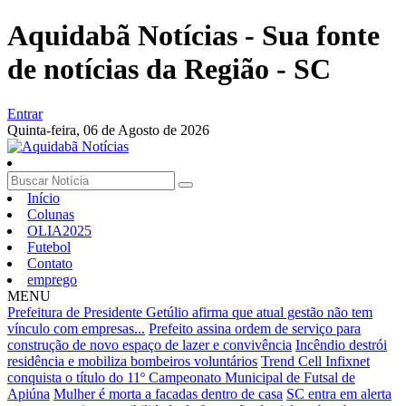
Aquidabã Notícias - Sua fonte
de notícias da Região - SC
Entrar
Quinta-feira,
06 de Agosto de 2026
Início
Colunas
OLIA2025
Futebol
Contato
emprego
MENU
Prefeitura de Presidente Getúlio afirma que atual gestão não tem
vínculo com empresas...
Prefeito assina ordem de serviço para
construção de novo espaço de lazer e convivência
Incêndio destrói
residência e mobiliza bombeiros voluntários
Trend Cell Infixnet
conquista o título do 11º Campeonato Municipal de Futsal de
Apiúna
Mulher é morta a facadas dentro de casa
SC entra em alerta