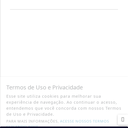
AQUIDABÃ NOTÍCIAS.
Termos de Uso e Privacidade
Esse site utiliza cookies para melhorar sua
experiência de navegação. Ao continuar o acesso,
entendemos que você concorda com nossos Termos
de Uso e Privacidade.
PARA MAIS INFORMAÇÕES,
ACESSE NOSSOS TERMOS
CLICANDO AQUI