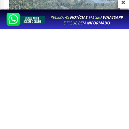
PARA MAIS INFORMAÇÕES,
ACESSE NOSSOS TERMOS
CLICANDO AQUI
PROSSEGUIR
DESTAQUE DA SEMANA
Residência é destruída pelo fogo
Saiba Mais