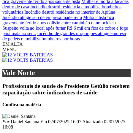
fica gravemente ferido após saída de pista
Mulher é morta a facadas
dentro de casa
Incêndio destrói residência e mobiliza bombeiros
voluntários
Incêndio destrói residência no interior de Apiúna
Incêndio atinge silo de empresa madeireira
Motociclista fica
gravemente ferido após colisão entre caminhão e motocicleta
Suspeito volta ao local após furtar R$ 6 mil em fios de cobre e foge
para mata ao ser...
Incêndio de grandes proporções atinge empresa
de pellets e mobiliza bombeiros por horas
EM ALTA
MENU
Vale Norte
Profissionais de saúde de Presidente Getúlio recebem
capacitação sobre indicadores de saúde
Confira na matéria
Por
Daniel Santana
Em
02/07/2025 16:07
Atualizado
02/07/2025
16:08