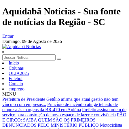
Aquidabã Notícias - Sua fonte
de notícias da Região - SC
Entrar
Domingo,
09 de Agosto de 2026
Início
Colunas
OLIA2025
Futebol
Contato
emprego
MENU
Prefeitura de Presidente Getúlio afirma que atual gestão não tem
vínculo com empresas...
Princípio de incêndio atinge telhado de
empresa às margens da BR-470 em Apiúna
Prefeito assina ordem de
serviço para construção de novo espaço de lazer e convivência
PÃO
E CIRCO: SAIBA QUEM SÃO OS PRIMEIROS
DENUNCIADOS PELO MINISTÉRIO PÚBLICO
Motociclista