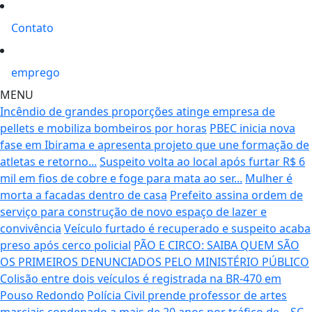
Contato
emprego
MENU
Incêndio de grandes proporções atinge empresa de
pellets e mobiliza bombeiros por horas
PBEC inicia nova
fase em Ibirama e apresenta projeto que une formação de
atletas e retorno...
Suspeito volta ao local após furtar R$ 6
mil em fios de cobre e foge para mata ao ser...
Mulher é
morta a facadas dentro de casa
Prefeito assina ordem de
serviço para construção de novo espaço de lazer e
convivência
Veículo furtado é recuperado e suspeito acaba
preso após cerco policial
PÃO E CIRCO: SAIBA QUEM SÃO
OS PRIMEIROS DENUNCIADOS PELO MINISTÉRIO PÚBLICO
Colisão entre dois veículos é registrada na BR-470 em
Pouso Redondo
Polícia Civil prende professor de artes
marciais condenado a mais de 20 anos por tráfico de...
SC