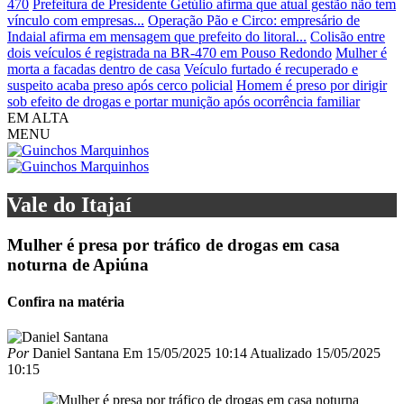
470
Prefeitura de Presidente Getúlio afirma que atual gestão não tem
vínculo com empresas...
Operação Pão e Circo: empresário de
Indaial afirma em mensagem que prefeito do litoral...
Colisão entre
dois veículos é registrada na BR-470 em Pouso Redondo
Mulher é
morta a facadas dentro de casa
Veículo furtado é recuperado e
suspeito acaba preso após cerco policial
Homem é preso por dirigir
sob efeito de drogas e portar munição após ocorrência familiar
EM ALTA
MENU
Vale do Itajaí
Mulher é presa por tráfico de drogas em casa
noturna de Apiúna
Confira na matéria
Por
Daniel Santana
Em
15/05/2025 10:14
Atualizado
15/05/2025
10:15