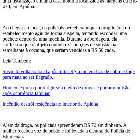
uma fiscalização em uma casa noturna localizada às margens da BR-
470, em Apiúna.
Ao chegar ao local, os policiais perceberam que a proprietária do
estabelecimento agiu de forma suspeita, tentando esconder uma
pochete dentro de uma mochila. Durante a abordagem, ela
confessou que o objeto continha 31 porções de substância
semelhante à cocaína, que seriam vendidas a R$ 50 cada.
Leia Também:
Suspeito volta ao local após furtar R$ 6 mil em fios de cobre e foge
para mata ao ser flagrado.
Homem é preso por dirigir sob efeito de drogas e portar munição
após ocorrência familiar
Incêndio destrói residência no interior de Apiúna
Além da droga, os policiais apreenderam R$ 70 em dinheiro. A
mulher recebeu voz de prisão e foi levada à Central de Polícia de
Blumenau.