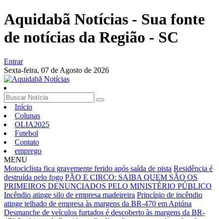
Aquidabã Notícias - Sua fonte
de notícias da Região - SC
Entrar
Sexta-feira,
07 de Agosto de 2026
Início
Colunas
OLIA2025
Futebol
Contato
emprego
MENU
Motociclista fica gravemente ferido após saída de pista
Residência é
destruída pelo fogo
PÃO E CIRCO: SAIBA QUEM SÃO OS
PRIMEIROS DENUNCIADOS PELO MINISTÉRIO PÚBLICO
Incêndio atinge silo de empresa madeireira
Princípio de incêndio
atinge telhado de empresa às margens da BR-470 em Apiúna
Desmanche de veículos furtados é descoberto às margens da BR-