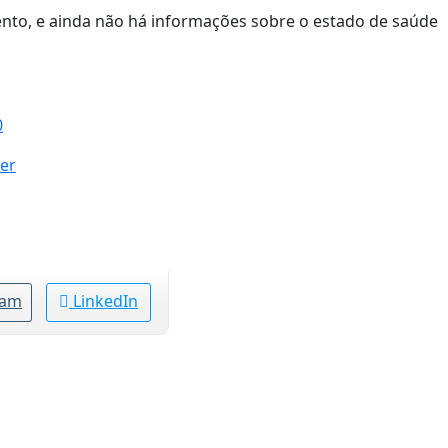
to, e ainda não há informações sobre o estado de saúde
0
er
ram
LinkedIn