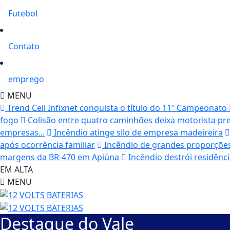
Futebol
Contato
emprego
MENU
Trend Cell Infixnet conquista o título do 11º Campeonato
fogo
Colisão entre quatro caminhões deixa motorista pr
empresas...
Incêndio atinge silo de empresa madeireira
após ocorrência familiar
Incêndio de grandes proporções
margens da BR-470 em Apiúna
Incêndio destrói residênci
EM ALTA
MENU
Destaque do Vale