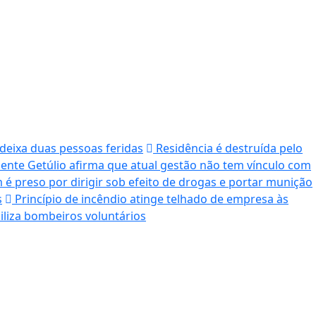
 deixa duas pessoas feridas
Residência é destruída pelo
dente Getúlio afirma que atual gestão não tem vínculo com
 preso por dirigir sob efeito de drogas e portar munição
s
Princípio de incêndio atinge telhado de empresa às
iliza bombeiros voluntários