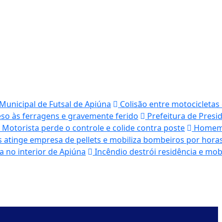
 Municipal de Futsal de Apiúna
Colisão entre motocicletas
eso às ferragens e gravemente ferido
Prefeitura de Presi
Motorista perde o controle e colide contra poste
Homem é
 atinge empresa de pellets e mobiliza bombeiros por hora
a no interior de Apiúna
Incêndio destrói residência e mob