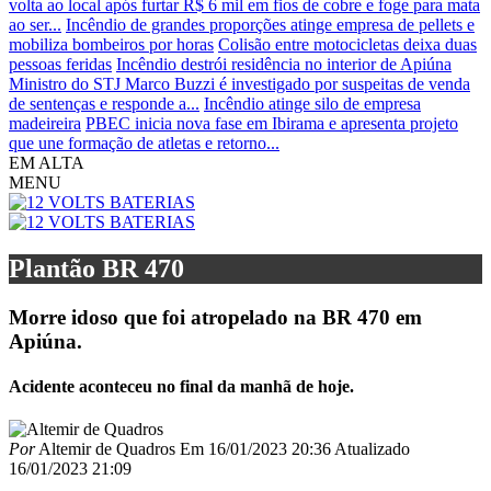
volta ao local após furtar R$ 6 mil em fios de cobre e foge para mata
ao ser...
Incêndio de grandes proporções atinge empresa de pellets e
mobiliza bombeiros por horas
Colisão entre motocicletas deixa duas
pessoas feridas
Incêndio destrói residência no interior de Apiúna
Ministro do STJ Marco Buzzi é investigado por suspeitas de venda
de sentenças e responde a...
Incêndio atinge silo de empresa
madeireira
PBEC inicia nova fase em Ibirama e apresenta projeto
que une formação de atletas e retorno...
EM ALTA
MENU
Plantão BR 470
Morre idoso que foi atropelado na BR 470 em
Apiúna.
Acidente aconteceu no final da manhã de hoje.
Por
Altemir de Quadros
Em
16/01/2023 20:36
Atualizado
16/01/2023 21:09