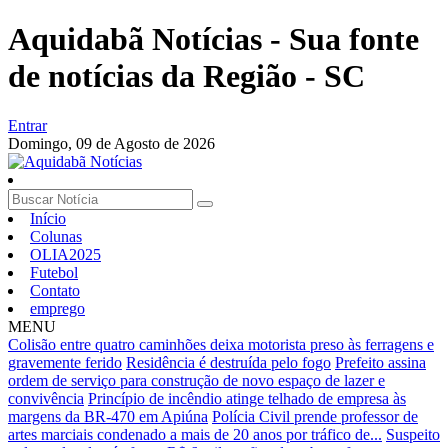
Aquidabã Notícias - Sua fonte
de notícias da Região - SC
Entrar
Domingo,
09 de Agosto de 2026
Início
Colunas
OLIA2025
Futebol
Contato
emprego
MENU
Colisão entre quatro caminhões deixa motorista preso às ferragens e
gravemente ferido
Residência é destruída pelo fogo
Prefeito assina
ordem de serviço para construção de novo espaço de lazer e
convivência
Princípio de incêndio atinge telhado de empresa às
margens da BR-470 em Apiúna
Polícia Civil prende professor de
artes marciais condenado a mais de 20 anos por tráfico de...
Suspeito