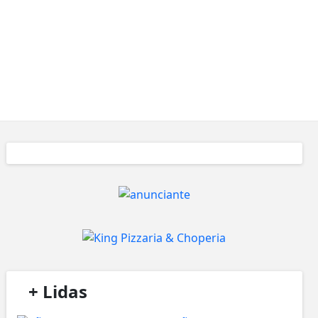
/
+ Lidas
/