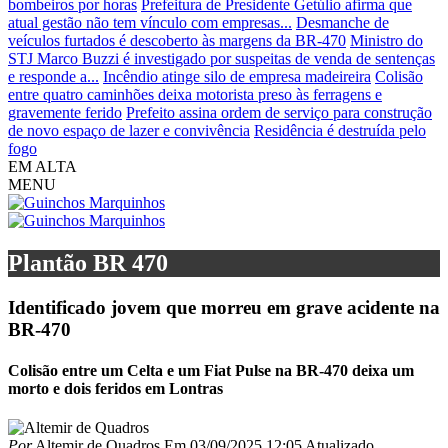
bombeiros por horas
Prefeitura de Presidente Getúlio afirma que
atual gestão não tem vínculo com empresas...
Desmanche de
veículos furtados é descoberto às margens da BR-470
Ministro do
STJ Marco Buzzi é investigado por suspeitas de venda de sentenças
e responde a...
Incêndio atinge silo de empresa madeireira
Colisão
entre quatro caminhões deixa motorista preso às ferragens e
gravemente ferido
Prefeito assina ordem de serviço para construção
de novo espaço de lazer e convivência
Residência é destruída pelo
fogo
EM ALTA
MENU
Plantão BR 470
Identificado jovem que morreu em grave acidente na
BR-470
Colisão entre um Celta e um Fiat Pulse na BR-470 deixa um
morto e dois feridos em Lontras
Por
Altemir de Quadros
Em
03/09/2025 12:05
Atualizado