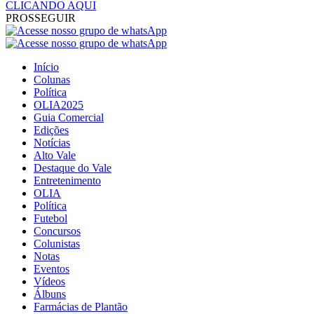
CLICANDO AQUI
PROSSEGUIR
Início
Colunas
Política
OLIA2025
Guia Comercial
Edições
Notícias
Alto Vale
Destaque do Vale
Entretenimento
OLIA
Política
Futebol
Concursos
Colunistas
Notas
Eventos
Vídeos
Álbuns
Farmácias de Plantão