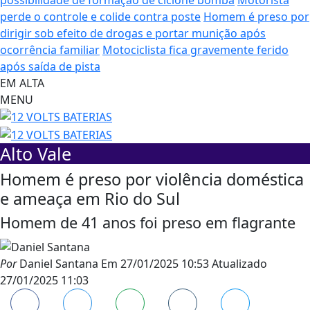
perde o controle e colide contra poste
Homem é preso por
dirigir sob efeito de drogas e portar munição após
ocorrência familiar
Motociclista fica gravemente ferido
após saída de pista
EM ALTA
MENU
Alto Vale
Homem é preso por violência doméstica
e ameaça em Rio do Sul
Homem de 41 anos foi preso em flagrante
Por
Daniel Santana
Em
27/01/2025 10:53
Atualizado
27/01/2025 11:03