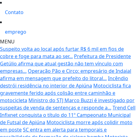
Contato
emprego
MENU
Suspeito volta ao local após furtar R$ 6 mil em fios de
cobre e foge para mata ao ser...
Prefeitura de Presidente
Getúlio afirma que atual gestão não tem vínculo com
empresas...
Operação Pão e Circo: empresário de Indaial
afirma em mensagem que prefeito do litoral...
Incêndio
destrói residência no interior de Apiúna
Motociclista fica
gravemente ferido após colisão entre caminhão e
motocicleta
Ministro do STJ Marco Buzzi é investigado por
suspeitas de venda de sentenças e responde a...
Trend Cell
Infixnet conquista o título do 11º Campeonato Municipal
de Futsal de Apiúna
Motociclista morre após colidir moto
em poste
SC entra em alerta para temporais e
possibilidade de formação de ciclone bomba
Motorista