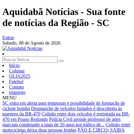
Aquidabã Notícias - Sua fonte
de notícias da Região - SC
Entrar
Sabado,
08 de Agosto de 2026
Início
Colunas
OLIA2025
Futebol
Contato
emprego
MENU
SC entra em alerta para temporais e possibilidade de formação de
ciclone bomba
Desmanche de veículos furtados é descoberto às
margens da BR-470
Colisão entre dois veículos é registrada na BR-
470 em Pouso Redondo
Polícia Civil prende professor de artes
marciais condenado a mais de 20 anos por tráfico de...
Colisão entre
motocicletas deixa duas pessoas feridas
PÃO E CIRCO: SAIBA