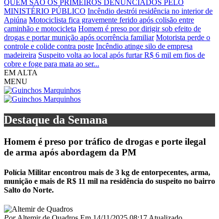
QUEM SÃO OS PRIMEIROS DENUNCIADOS PELO
MINISTÉRIO PÚBLICO
Incêndio destrói residência no interior de
Apiúna
Motociclista fica gravemente ferido após colisão entre
caminhão e motocicleta
Homem é preso por dirigir sob efeito de
drogas e portar munição após ocorrência familiar
Motorista perde o
controle e colide contra poste
Incêndio atinge silo de empresa
madeireira
Suspeito volta ao local após furtar R$ 6 mil em fios de
cobre e foge para mata ao ser...
EM ALTA
MENU
Destaque da Semana
Homem é preso por tráfico de drogas e porte ilegal
de arma após abordagem da PM
Polícia Militar encontrou mais de 3 kg de entorpecentes, arma,
munição e mais de R$ 11 mil na residência do suspeito no bairro
Salto do Norte.
Por
Altemir de Quadros
Em
14/11/2025 08:17
Atualizado