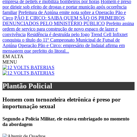
empresa de pellets e mobiliza bombeiros por horas
Homem é preso
por dirigir sob efeito de drogas e portar munição após ocorrência
familiar
Prefeitura de Apiúna emite nota sobre a Operação Pão e
Circo
PÃO E CIRCO: SAIBA QUEM SÃO OS PRIMEIROS
DENUNCIADOS PELO MINISTÉRIO PÚBLICO
Prefeito assina
ordem de serviço para construção de novo espaço de lazer e
convivência
Residência é destruída pelo fogo
Trend Cell Infixnet
conquista o título do 11º Campeonato Municipal de Futsal de
Apiúna
Operação Pão e Circo: empresário de Indaial afirma em
mensagem que prefeito do litoral...
EM ALTA
MENU
Plantão Policial
Homem com tornozeleira eletrônica é preso por
importunação sexual
Segundo a Polícia Militar, ele estava embriagado no momento
da abordagem