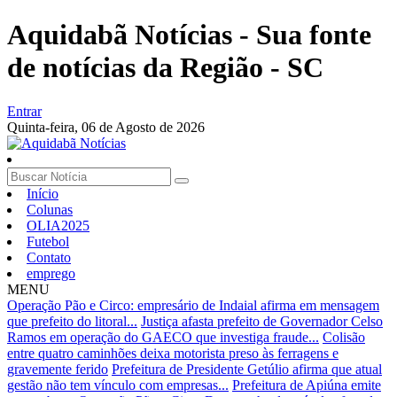
Aquidabã Notícias - Sua fonte
de notícias da Região - SC
Entrar
Quinta-feira,
06 de Agosto de 2026
Início
Colunas
OLIA2025
Futebol
Contato
emprego
MENU
Operação Pão e Circo: empresário de Indaial afirma em mensagem
que prefeito do litoral...
Justiça afasta prefeito de Governador Celso
Ramos em operação do GAECO que investiga fraude...
Colisão
entre quatro caminhões deixa motorista preso às ferragens e
gravemente ferido
Prefeitura de Presidente Getúlio afirma que atual
gestão não tem vínculo com empresas...
Prefeitura de Apiúna emite