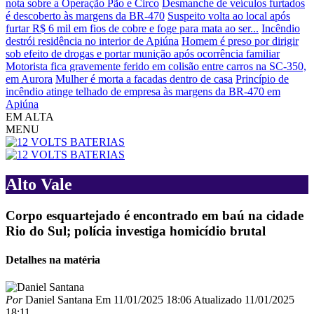
nota sobre a Operação Pão e Circo
Desmanche de veículos furtados
é descoberto às margens da BR-470
Suspeito volta ao local após
furtar R$ 6 mil em fios de cobre e foge para mata ao ser...
Incêndio
destrói residência no interior de Apiúna
Homem é preso por dirigir
sob efeito de drogas e portar munição após ocorrência familiar
Motorista fica gravemente ferido em colisão entre carros na SC-350,
em Aurora
Mulher é morta a facadas dentro de casa
Princípio de
incêndio atinge telhado de empresa às margens da BR-470 em
Apiúna
EM ALTA
MENU
Alto Vale
Corpo esquartejado é encontrado em baú na cidade
Rio do Sul; polícia investiga homicídio brutal
Detalhes na matéria
Por
Daniel Santana
Em
11/01/2025 18:06
Atualizado
11/01/2025
18:11