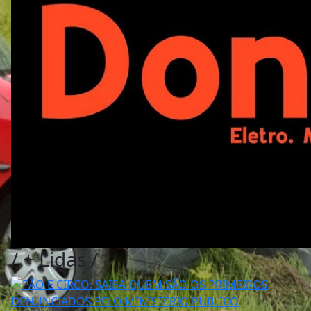
/
+ Lidas
/