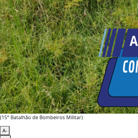
(15° Batalhão de Bombeiros Militar)
A-