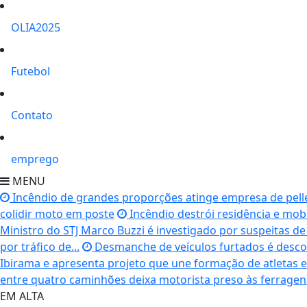
OLIA2025
Futebol
Contato
emprego
MENU
Incêndio de grandes proporções atinge empresa de pell
colidir moto em poste
Incêndio destrói residência e mob
Ministro do STJ Marco Buzzi é investigado por suspeitas de
por tráfico de...
Desmanche de veículos furtados é desco
Ibirama e apresenta projeto que une formação de atletas e 
entre quatro caminhões deixa motorista preso às ferragen
EM ALTA