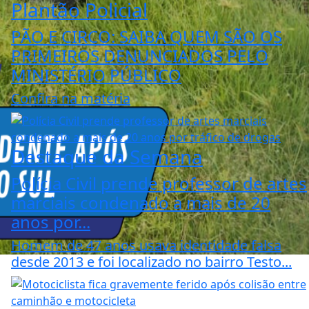
Plantão Policial
PÃO E CIRCO: SAIBA QUEM SÃO OS
PRIMEIROS DENUNCIADOS PELO
MINISTÉRIO PÚBLICO
Confira na matéria
Destaque da Semana
Polícia Civil prende professor de artes
marciais condenado a mais de 20
anos por...
Homem de 47 anos usava identidade falsa
desde 2013 e foi localizado no bairro Testo...