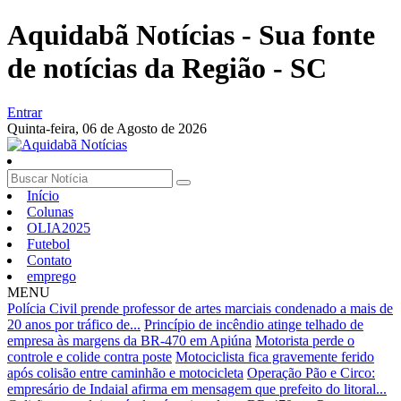
Aquidabã Notícias - Sua fonte
de notícias da Região - SC
Entrar
Quinta-feira,
06 de Agosto de 2026
Início
Colunas
OLIA2025
Futebol
Contato
emprego
MENU
Polícia Civil prende professor de artes marciais condenado a mais de
20 anos por tráfico de...
Princípio de incêndio atinge telhado de
empresa às margens da BR-470 em Apiúna
Motorista perde o
controle e colide contra poste
Motociclista fica gravemente ferido
após colisão entre caminhão e motocicleta
Operação Pão e Circo:
empresário de Indaial afirma em mensagem que prefeito do litoral...