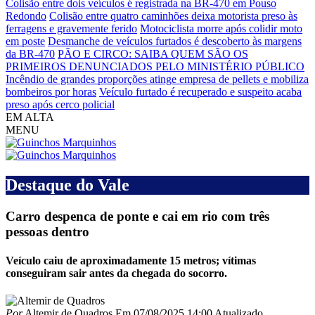
Colisão entre dois veículos é registrada na BR-470 em Pouso
Redondo
Colisão entre quatro caminhões deixa motorista preso às
ferragens e gravemente ferido
Motociclista morre após colidir moto
em poste
Desmanche de veículos furtados é descoberto às margens
da BR-470
PÃO E CIRCO: SAIBA QUEM SÃO OS
PRIMEIROS DENUNCIADOS PELO MINISTÉRIO PÚBLICO
Incêndio de grandes proporções atinge empresa de pellets e mobiliza
bombeiros por horas
Veículo furtado é recuperado e suspeito acaba
preso após cerco policial
EM ALTA
MENU
Destaque do Vale
Carro despenca de ponte e cai em rio com três
pessoas dentro
Veículo caiu de aproximadamente 15 metros; vítimas
conseguiram sair antes da chegada do socorro.
Por
Altemir de Quadros
Em
07/08/2025 14:00
Atualizado