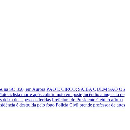
rros na SC-350, em Aurora
PÃO E CIRCO: SAIBA QUEM SÃO OS
otociclista morre após colidir moto em poste
Incêndio atinge silo de
s deixa duas pessoas feridas
Prefeitura de Presidente Getúlio afirma
sidência é destruída pelo fogo
Polícia Civil prende professor de artes