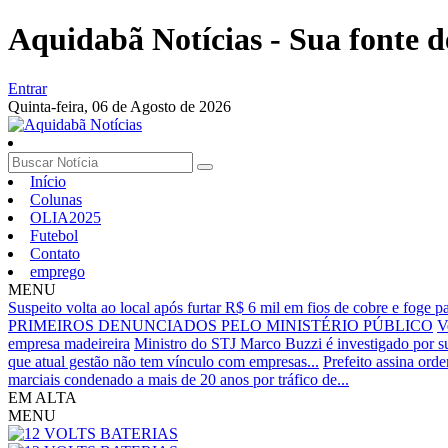
Aquidabã Notícias - Sua fonte d
Entrar
Quinta-feira,
06 de Agosto de 2026
Início
Colunas
OLIA2025
Futebol
Contato
emprego
MENU
Suspeito volta ao local após furtar R$ 6 mil em fios de cobre e foge pa
PRIMEIROS DENUNCIADOS PELO MINISTÉRIO PÚBLICO
V
empresa madeireira
Ministro do STJ Marco Buzzi é investigado por su
que atual gestão não tem vínculo com empresas...
Prefeito assina ord
marciais condenado a mais de 20 anos por tráfico de...
EM ALTA
MENU