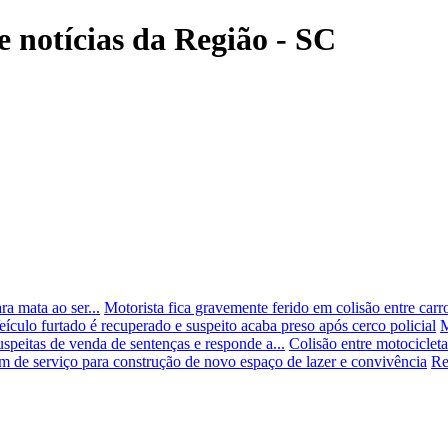
e notícias da Região - SC
ra mata ao ser...
Motorista fica gravemente ferido em colisão entre ca
eículo furtado é recuperado e suspeito acaba preso após cerco policial
M
speitas de venda de sentenças e responde a...
Colisão entre motocicleta
em de serviço para construção de novo espaço de lazer e convivência
Re