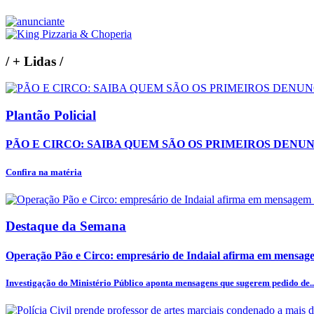
/
+ Lidas
/
Plantão Policial
PÃO E CIRCO: SAIBA QUEM SÃO OS PRIMEIROS DENU
Confira na matéria
Destaque da Semana
Operação Pão e Circo: empresário de Indaial afirma em mensagem
Investigação do Ministério Público aponta mensagens que sugerem pedido de..