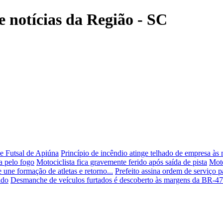
e notícias da Região - SC
de Futsal de Apiúna
Princípio de incêndio atinge telhado de empresa 
a pelo fogo
Motociclista fica gravemente ferido após saída de pista
Moto
une formação de atletas e retorno...
Prefeito assina ordem de serviço 
ido
Desmanche de veículos furtados é descoberto às margens da BR-4