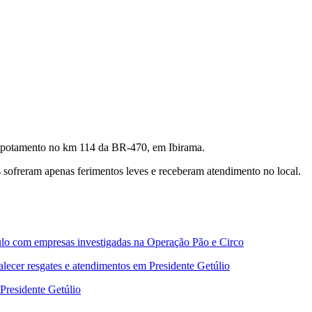
apotamento no km 114 da BR-470, em Ibirama.
 sofreram apenas ferimentos leves e receberam atendimento no local.
nculo com empresas investigadas na Operação Pão e Circo
lecer resgates e atendimentos em Presidente Getúlio
 Presidente Getúlio