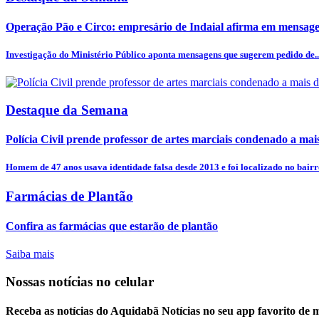
Operação Pão e Circo: empresário de Indaial afirma em mensagem
Investigação do Ministério Público aponta mensagens que sugerem pedido de..
Destaque da Semana
Polícia Civil prende professor de artes marciais condenado a mais
Homem de 47 anos usava identidade falsa desde 2013 e foi localizado no bairro
Farmácias de Plantão
Confira as farmácias que estarão de plantão
Saiba mais
Nossas notícias
no celular
Receba as notícias do Aquidabã Notícias no seu app favorito de 