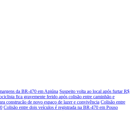
às margens da BR-470 em Apiúna
Suspeito volta ao local após furtar R$
ciclista fica gravemente ferido após colisão entre caminhão e
para construção de novo espaço de lazer e convivência
Colisão entre
70
Colisão entre dois veículos é registrada na BR-470 em Pouso