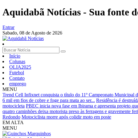
Aquidabã Notícias - Sua fonte d
Entrar
Sabado,
08 de Agosto de 2026
Início
Colunas
OLIA2025
Futebol
Contato
emprego
MENU
Trend Cell Infixnet conquista o título do 11º Campeonato Municipal 
6 mil em fios de cobre e foge para mata ao ser...
Residência é destruíd
motocicleta
PBEC inicia nova fase em Ibirama e apresenta projeto que 
quatro caminhões deixa motorista preso às ferragens e gravemente fer
Redondo
Motociclista morre após colidir moto em poste
EM ALTA
MENU