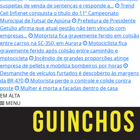
suspeitas de venda de sentenças e responde a...
Trend
Cell Infixnet conquista o título do 11º Campeonato
Municipal de Futsal de Apiúna
Prefeitura de Presidente
Getúlio afirma que atual gestão não tem vínculo com
empresas...
Motorista fica gravemente ferido em colisão
entre carros na SC-350, em Aurora
Motociclista fica
gravemente ferido após colisão entre caminhão e
motocicleta
Incêndio de grandes proporções atinge
empresa de pellets e mobiliza bombeiros por horas
Desmanche de veículos furtados é descoberto às margens
da BR-470
Motorista perde o controle e colide contra
poste
Mulher é morta a facadas dentro de casa
EM ALTA
MENU