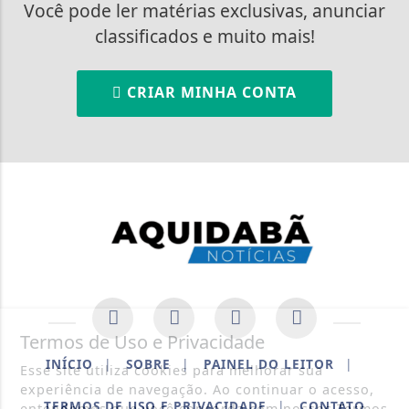
Você pode ler matérias exclusivas, anunciar
classificados e muito mais!
CRIAR MINHA CONTA
Termos de Uso e Privacidade
INÍCIO
|
SOBRE
|
PAINEL DO LEITOR
|
Esse site utiliza cookies para melhorar sua
experiência de navegação. Ao continuar o acesso,
TERMOS DE USO E PRIVACIDADE
|
CONTATO
entendemos que você concorda com nossos Termos