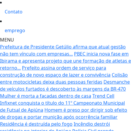
Contato
emprego
MENU
Prefeitura de Presidente Getúlio afirma que atual gestão
não tem vínculo com empresas...
PBEC inicia nova fase em
Ibirama e apresenta projeto que une formação de atletas e
retorno...
Prefeito assina ordem de serviço para
construção de novo espaço de lazer e convivência
Colisão
entre motocicletas deixa duas pessoas feridas
Desmanche
de veículos furtados é descoberto às margens da BR-470
Mulher é morta a facadas dentro de casa
Trend Cell
Infixnet conquista o título do 11º Campeonato Municipal
de Futsal de Apiúna
Homem é preso por dirigir sob efeito
de drogas e portar munição após ocorrência familiar
Residência é destruída pelo fogo
Incêndio destrói
residência no interior de Apiúna
Polícia Civil prende