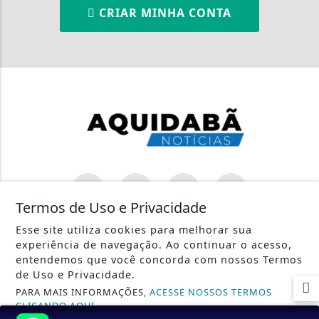
CRIAR MINHA CONTA
Termos de Uso e Privacidade
INÍCIO
|
SOBRE
|
PAINEL DO LEITOR
|
Esse site utiliza cookies para melhorar sua
experiência de navegação. Ao continuar o acesso,
TERMOS DE USO E PRIVACIDADE
|
CONTATO
entendemos que você concorda com nossos Termos
de Uso e Privacidade.
PARA MAIS INFORMAÇÕES,
ACESSE NOSSOS TERMOS
CLICANDO AQUI